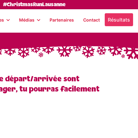
#ChristmasRunLausanne
Résultats
es
Médias
Partenaires
Contact
one départ/arrivée sont
rager, tu pourras facilement