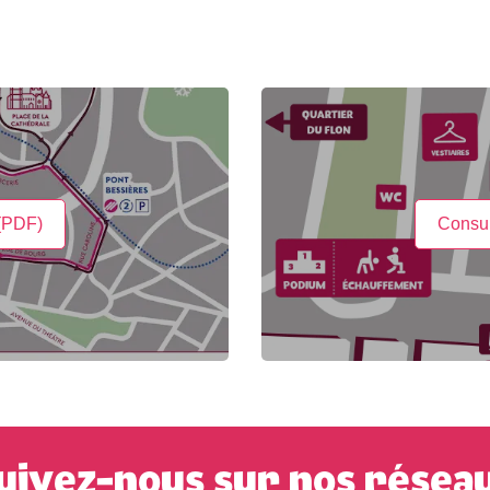
 (PDF)
Consul
uivez-nous sur nos résea