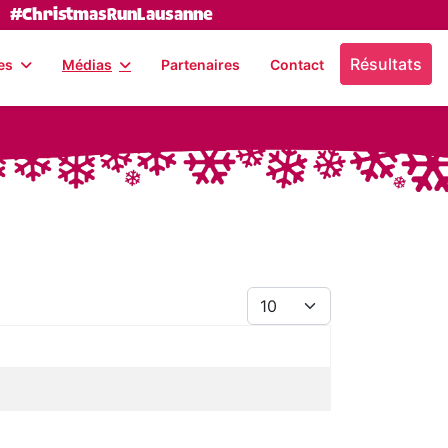
#ChristmasRunLausanne
Résultats
es
Médias
Partenaires
Contact
Afficher #