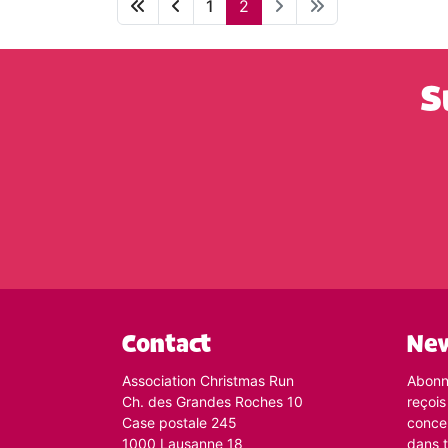
1
2
S
Contact
New
Association Christmas Run
Abonne
Ch. des Grandes Roches 10
reçois
Case postale 245
conce
1000 Lausanne 18
dans t