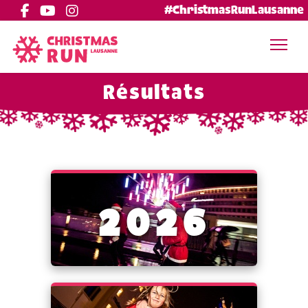
#ChristmasRunLausanne
Résultats
2026