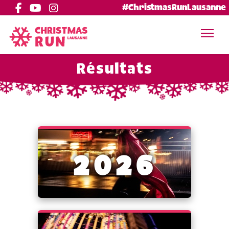
#ChristmasRunLausanne
Résultats
2026