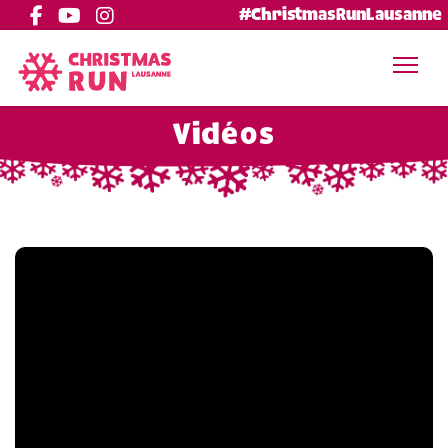
#ChristmasRunLausanne
Vidéos